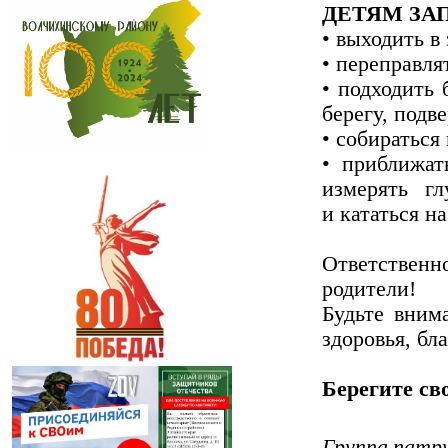
ДЕТЯМ ЗА
• выходить в
• переправля
• подходить 
берегу, подв
• собираться
• приближат
измерять г
и кататься на
Ответственн
родители!
Будьте вним
здоровья, бл
Берегите сво
Группа патр