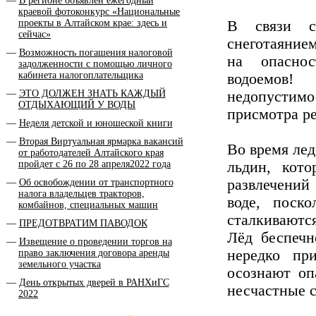
В регионе объявлен ежегодный
краевой фотоконкурс «Национальные
проекты в Алтайском крае: здесь и
В связи с
сейчас»
снеготаян
Возможность погашения налоговой
на опасно
задолженности с помощью личного
кабинета налогоплательщика
водоемов!
ЭТО ДОЛЖЕН ЗНАТЬ КАЖДЫЙ
недопусти
ОТДЫХАЮЩИЙ У ВОДЫ
присмотра ре
Неделя детской и юношеской книги
Вторая Виртуальная ярмарка вакансий
Во время лед
от работодателей Алтайского края
пройдет с 26 по 28 апреля2022 года
льдин, кот
развлечений
Об освобождении от транспортного
налога владельцев тракторов,
воде, поско
комбайнов, специальных машин
сталкиваются
ПРЕДОТВРАТИМ ПАВОДОК
Лёд беспечн
Извещение о проведении торгов на
нередко пр
право заключения договора аренды
земельного участка
осознают оп
День открытых дверей в РАНХиГС
несчастные с
2022