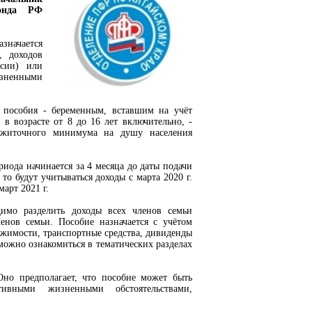
фонда РФ
значается
, доходов
нсии) или
ненными
 пособия - беременным, вставшим на учёт
в возрасте от 8 до 16 лет включительно, -
ожиточного минимума на душу населения
риода начинается за 4 месяца до даты подачи
 то будут учитываться доходы с марта 2020 г.
 март 2021 г.
димо разделить доходы всех членов семьи
енов семьи. Пособие назначается с учётом
ижимости, транспортные средства, дивиденды
можно ознакомиться в тематических разделах
но предполагает, что пособие может быть
тивными жизненными обстоятельствами,