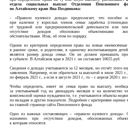
отдела социальных выплат Отделения Пенсионного 
по Алтайскому краю Яна Позднякова:
- «Правило нулевого дохода» предполагает, что пособие на
при наличии у взрослых членов семьи заработка (стипендии
от трудовой или предпринимательской деятельности или пе
отсутствие доходов обосновано объективными жиз
обстоятельствами. Итак, об этом по порядку.
Одним из критериев определения права на новые ежемесячные
в ранние сроки, и родителям, в одиночку воспитывающим детей 
является размер дохода семьи. Он не должен превышать пр
в субъекте. В Алтайском крае в 2021 г. он составляет 10655 руб.
Сведения о доходах учитываются за 12 месяцев, но отсчёт этого пе
заявления. Например, если обратиться за выплатой в июле 2021 г.,
по февраль 2021 г., а если в августе 2021 г., то – с апреля 2020 г. по
Чтобы определить, имеет ли семья право на выплату, необхо
за учитываемый год на двенадцать месяцев и на количество чл
комплексной оценки нуждаемости, т.е. учитываются объекты недв
по вкладам и другие показатели. Подробнее с критериями оценки 
на главной странице сайта Пенсионного фонда.
Одно из важных составляющих – «правило нулевого дохода». О
назначено при отсутствии доходов, обоснованных объек
к которым относятся: