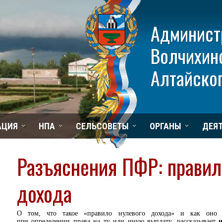
Админист
Волчихин
Алтайског
АЦИЯ
НПА
СЕЛЬСОВЕТЫ
ОРГАНЫ
ДЕЯ
Разъяснения ПФР: правил
дохода
О том, что такое «правило нулевого дохода» и как оно д
при определении права на ту или иную выплату, рассказывает