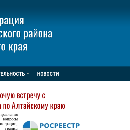
рация
ского района
о края
ТЕЛЬНОСТЬ
НОВОСТИ
очую встречу с
 по Алтайскому краю
авления
 вопросы
истрации,
я границ