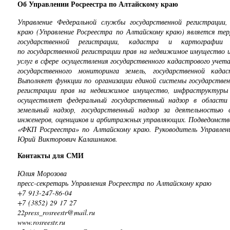
Об Управлении Росреестра по Алтайскому краю
Управление Федеральной службы государственной регистрации
краю (Управление Росреестра по Алтайскому краю) является те
государственной регистрации, кадастра и картографии 
по государственной регистрации прав на недвижимое имущество и
услуг в сфере осуществления государственного кадастрового уче
государственного мониторинга земель, государственной када
Выполняет функции по организации единой системы государствен
регистрации прав на недвижимое имущество, инфраструктуры
осуществляет федеральный государственный надзор в области 
земельный надзор, государственный надзор за деятельностью 
инженеров, оценщиков и арбитражных управляющих. Подведомстве
«ФКП Росреестра» по Алтайскому краю. Руководитель Управлени
Юрий Викторович Калашников.
Контакты для СМИ
Юлия Морозова
пресс-секретарь Управления Росреестра по Алтайскому краю
+7 913-247-86-04
+7 (3852) 29 17 27
22press_rosreestr@mail.ru
www.rosreestr.ru