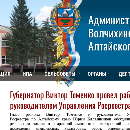
Админист
Волчихин
Алтайског
АЦИЯ
НПА
СЕЛЬСОВЕТЫ
ОРГАНЫ
ДЕЯ
Губернатор Виктор Томенко провел раб
руководителем Управления Росреестра
Глава региона
Виктор Томенко
и руководитель Упр
Росреестра по Алтайскому краю
Юрий Калашников
обсудили
реализации закона о «гаражной амнистии», электронной рег
проведения комплексных кадастровых работ, определени