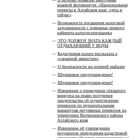
В регионе объявлен ежегодный
краевой фотоконкурс «Национальные
проекты в Алтайском крае: здесь и
сейчас»
Возможность погашения налоговой
задолженности с помощью личного
кабинета налогоплательщика
ЭТО ДОЛЖЕН ЗНАТЬ КАЖДЫЙ
ОТДЫХАЮЩИЙ У ВОДЫ
Кадастровая палата рассказала о
«гаражной амнистии»
О безопасности на осенней рыбалке
Штормовое предупреждение!
Штормовое предупреждение!
Извещение о проведении открытого
конкурса на право получения
свидетельства об осуществлении
перевозок по муниципальным
маршрутам регулярных перевозок на
территории Волчихинского района
Алтайского края
Извещение об утверждении
результатов определения кадастровой