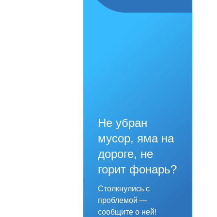
Не убран
мусор, яма на
дороге, не
горит фонарь?
Столкнулись с
проблемой —
сообщите о ней!