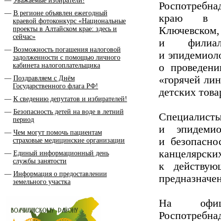
Уважаемые избиратели!
Роспотр
В регионе объявлен ежегодный
краю в Ми
краевой фотоконкурс «Национальные
Ключевском,
проекты в Алтайском крае: здесь и
сейчас»
и филиа
Возможность погашения налоговой
и эпидемиол
задолженности с помощью личного
кабинета налогоплательщика
о проведени
«горячей лин
Поздравляем с Днём
Государственного флага РФ!
детских тов
К сведению депутатов и избирателей!
Безопасность детей на воде в летний
Специалист
период
и эпидемио
Чем могут помочь пациентам
и безопасно
страховые медицинские организации
канцелярск
Единый информационный день
службы занятости
к действую
Информация о предоставлении
предназначен
земельного участка
На офици
Роспотребн