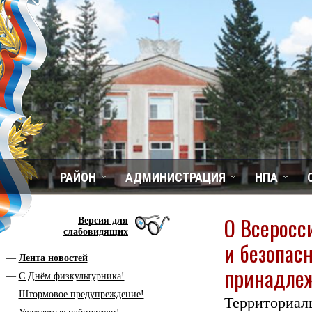
РАЙОН
АДМИНИСТРАЦИЯ
НПА
О Всеросс
Версия для
слабовидящих
и безопас
Лента новостей
принадле
С Днём физкультурника!
Штормовое предупреждение!
Территор