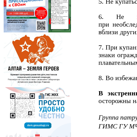
5. Не купать
6. Не ны
при необсле
вблизи други
7. При купан
знаки ограж
плавательны
8. Во избежа
В экстренн
осторожны н
Группа патр
ГИМС ГУ МЧС