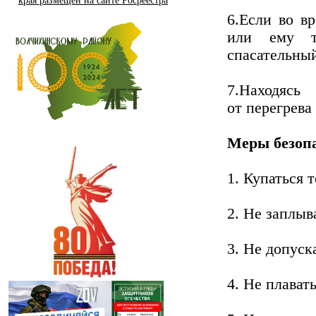
края размещен на сайте Росреестра
6.Если во в
или ему т
спасательный
7.Находяс
от перегрева
Меры безопа
1. Купаться 
2. Не заплыв
3. Не допуск
4. Не плават