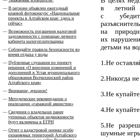
В целях нед
Уважаемые избиратели!
в летний
В регионе объявлен ежегодный
краевой фотоконкурс «Национальные
с убедит
проекты в Алтайском крае: здесь и
разъяснител
сейчас»
на природ
Возможность погашения налоговой
задолженности с помощью личного
их нарушени
кабинета налогоплательщика
детьми на во
Соблюдайте правила безопасности во
время отдыха у воды
1.Не оставля
Публичные слушания по проекту
решения «О внесении изменений и
дополнений в Устав муниципального
2.Никогда не
образования Волчихинский район
Алтайского края»
Внимание, аукцион!
3.Не купайте
Методические рекомендации о
реализации «гаражной амнистии»
4.Не купайте
Сведения о владельцах ранее
учтенных объектов недвижимости
будут включены в ЕГРН
5.Не разре
Отчет о кадастровой оценке особо
шумные игры 
охраняемых территорий Алтайского