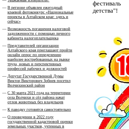
Уважаемые избиратели!
фестиваль 
В регионе объявлен ежегодный
детства"!
краевой фотоконкурс «Национальные
проекты в Алтайском крае: здесь и
сейчас»
Возможность погашения налоговой
задолженности с помощью личного
кабинета налогоплательщика
Представителей организации
Алтайского края приглашают пройти
онлайн опрос по определению
наиболее востребованных на рынке
труда, новых и перспективных
профессий рабочих и должностей
Депутат Государственной Думы
Виктор Викторович Зобнев посетил
Волчихинский район
С 30 марта 2021 года на территории
села Волчихи и сёл района начат
отлов животных без владельцев
К паводку готовятся самостоятельно
О проведении в 2022 году
государственной кадастровой оценки
земельных участков, учтенных в