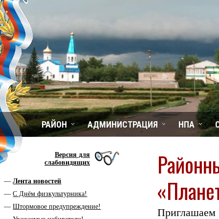
РАЙОН
АДМИНИСТРАЦИЯ
НПА
Районны
Версия для
слабовидящих
«Планет
Лента новостей
С Днём физкультурника!
Штормовое предупреждение!
Приглашаем 