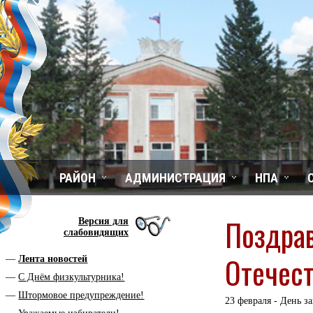
РАЙОН
АДМИНИСТРАЦИЯ
НПА
Поздра
Версия для
слабовидящих
Отечест
Лента новостей
С Днём физкультурника!
Штормовое предупреждение!
23 февраля - День з