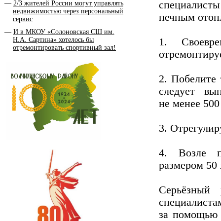
специалисты
2/3 жителей России могут управлять
недвижимостью через персональный
печным отоп
сервис
И в МКОУ «Солоновская СШ им.
Н.А. Сартина» хотелось бы
1. Своевр
отремонтировать спортивный зал!
отремонтируе
2. Побелите
следует вы
не менее 500
3. Отрегулир
4. Возле 
размером 50 
Серьёзный 
специалис
за помощью 