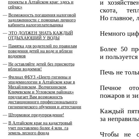
и хозяйстве
проекты в Алтайском крае: здесь и
сейчас»
скота, те
Возможность погашения налоговой
Но главное, 
задолженности с помощью личного
кабинета налогоплательщика
Немного циф
ЭТО ДОЛЖЕН ЗНАТЬ КАЖДЫЙ
ОТДЫХАЮЩИЙ У ВОДЫ
Памятка для родителей по правилам
Более 50 пр
поведения детей на воде и вблизи
и пользуетс
водоемов
Не оставляйте детей без присмотра
вблизи водоемов!
Печь не толь
Филиал ФБУЗ «Центр гигиены и
эпидемиологии в Алтайском крае в
Печное от
Михайловском, Волчихинском,
Ключевском и Угловском районах»
пожаров и зи
предлагает Вам возможность
дистанционного профессионального
гигиенического обучения и аттестации
Каждый пяты
Штормовое предупреждение!
за неправиль
В Алтайском крае на кадастровый
учет поставлено более 4 млн. га
земель лесного фонда
Чтобы не о