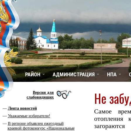
РАЙОН
АДМИНИСТРАЦИЯ
НПА
Не забу
Версия для
слабовидящих
Лента новостей
Самое врем
Уважаемые избиратели!
отопления 
В регионе объявлен ежегодный
загораю
краевой фотоконкурс «Национальные