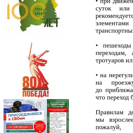
• при движе
суток или
рекомендуе
элементами 
транспортных
• пешеходы
переходам,
тротуаров ил
• на нерегу
на проезж
до приближа
что переход 
Правилам д
мы взросле
пожалуй,