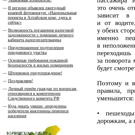
пассажира 
Уважаемые избиратели!
это очень от
В регионе объявлен ежегодный
краевой фотоконкурс «Национальные
зависит в 
проекты в Алтайском крае: здесь и
и от водите
сейчас»
у обеих стор
Возможность погашения налоговой
задолженности с помощью личного
именно пе
кабинета налогоплательщика
в неположен
Предотвращение подтопления
переходишь 
придомового участка
за поворота
Основные требования пожарной
безопасности в жилых помещениях
будет смотрет
Штормовое предупреждение!
Поздравляем!
Поэтому и в
Личный приём граждан по вопросам,
правила, п
относящимся к компетенции
уменьшится:
Следственного комитета РФ
Куда девать умище: определены
победители викторины переписи
• пешеходы
населения
дорожкам, а 