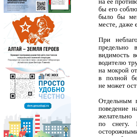
на ее против
бы его собл
было бы ме
месте, даже 
При неблаг
предельно 
видимость в
водителю тру
на мокрой от
в полной бе
не может ост
Отдельным п
поведение н
желательно
по снегу. 
осторожными