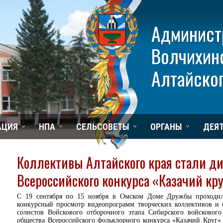
Админист
Волчихин
Алтайског
АЦИЯ
НПА
СЕЛЬСОВЕТЫ
ОРГАНЫ
ДЕЯ
Коллективы Алтайского края стали д
Всероссийского конкурса «Казачий кр
С 19 сентября по 15 ноября в Омском Доме Дружбы проходи
конкурсный просмотр видеопрограмм творческих коллективов и 
солистов Войскового отборочного этапа Сибирского войскового 
общества Всероссийского фольклорного конкурса «Казачий Круг»