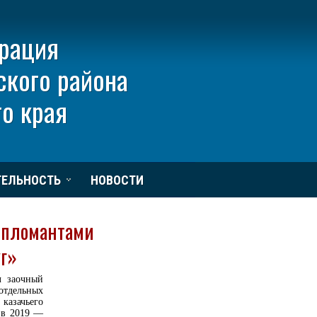
рация
ского района
о края
ТЕЛЬНОСТЬ
НОВОСТИ
ипломантами
уг»
л заочный
отдельных
казачьего
 в 2019 —