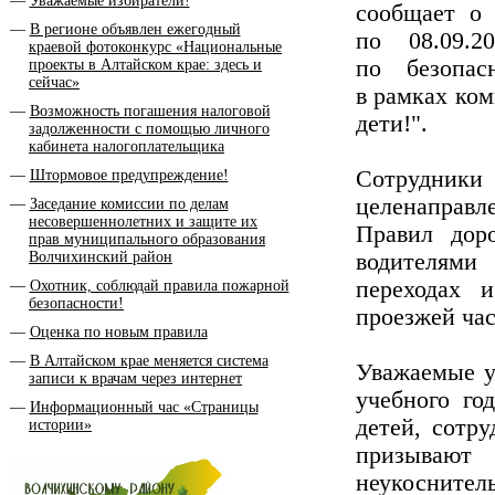
Уважаемые избиратели!
сообщает о 
В регионе объявлен ежегодный
по 08.09.2
краевой фотоконкурс «Национальные
по безопас
проекты в Алтайском крае: здесь и
сейчас»
в рамках ко
Возможность погашения налоговой
дети!".
задолженности с помощью личного
кабинета налогоплательщика
Сотрудники
Штормовое предупреждение!
целенаправл
Заседание комиссии по делам
несовершеннолетних и защите их
Правил дор
прав муниципального образования
Волчихинский район
водителями
переходах 
Охотник, соблюдай правила пожарной
безопасности!
проезжей час
Оценка по новым правила
В Алтайском крае меняется система
Уважаемые у
записи к врачам через интернет
учебного го
Информационный час «Страницы
детей, сот
истории»
призывают 
неукоснител