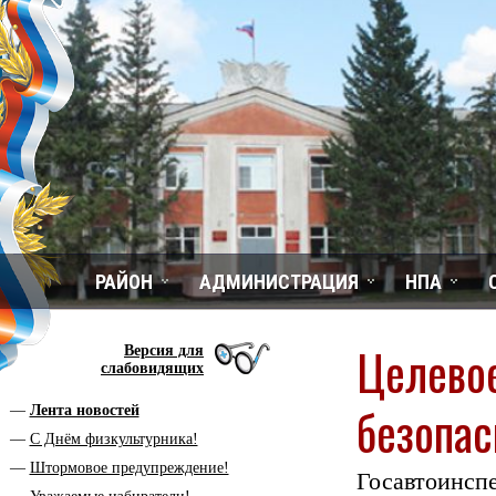
РАЙОН
АДМИНИСТРАЦИЯ
НПА
Целевое
Версия для
слабовидящих
безопас
Лента новостей
С Днём физкультурника!
Штормовое предупреждение!
Госавтоин