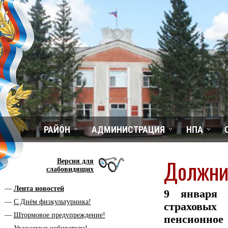
РАЙОН
АДМИНИСТРАЦИЯ
НПА
Должни
Версия для
слабовидящих
Лента новостей
9 января 
С Днём физкультурника!
страховы
Штормовое предупреждение!
пенсионно