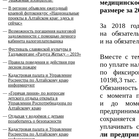
Уважаемые избиратели!
медицинско
В регионе объявлен ежегодный
размере за 2
краевой фотоконкурс «Национальные
проекты в Алтайском крае: здесь и
сейчас»
За 2018 го
Возможность погашения налоговой
на обязател
задолженности с помощью личного
и на обязате
кабинета налогоплательщика
Фестиваль славянской культуры в
Талдыкоргане «Радуга Жетысу – 2019»
Вместе с те
Правила поведения и действия при
по уплате на
лесном пожаре
по фиксиро
Кадастровая палата и Управление
10198,3 тыс. 
Росреестра по Алтайскому краю
информируют
Обязанность
«Горячая линия» по вопросам
с момента п
детского отдыха открыта в
и до моме
Управлении Роспотребнадзора по
Алтайскому краю
предпринима
Отдыхая у водоёмов с детьми
сохраняется
позаботьтесь о безопасности
уплачивать 
Кадастровая палата и Управление
ли предприн
Росреестра по Алтайскому краю