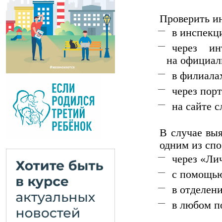
Проверить и
в инспекц
через ин
на официал
в филиал
через порт
на сайте 
В случае вы
одним из спо
через «Ли
с помощью
в отделен
в любом п