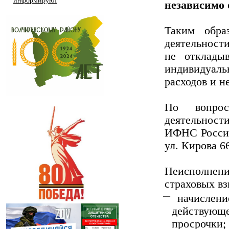
информируют
независимо 
Таким обра
деятельнос
не отклады
индивидуал
расходов и н
По вопрос
деятельност
ИФНС России
ул. Кирова 66
Неисполнени
страховых в
начислени
действующ
просрочки;