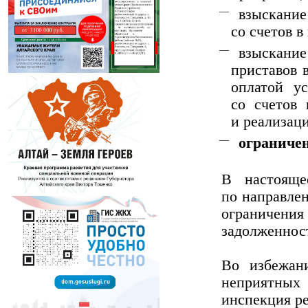
взыскание
со счетов 
взыскани
приставов 
оплатой у
со счетов 
и реализац
ограничен
В настояще
по направлен
ограничения
задолженнос
Во избежан
неприятных 
инспекция р