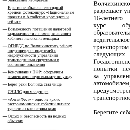
Уважаемые избиратели!
Волчихинско
В регионе объявлен ежегодный
разрешает у
краевой фотоконкурс «Национальные
16-летнег
проекты в Алтайском крае: здесь и
сейчас»
курс обу
Возможность погашения налоговой
образоват
задолженности с помощью личного
кабинета налогоплательщика
водительск
транспортом
ОГИБДД по Волчихинскому району
предупреждает водителей о
следующих
недопустимости управления
транспортными средствами в
Госавтоинсп
состоянии опьянения
попытки не
Консультация ПФР: оформляем
за управле
компенсационную выплату по уходу
автомо
Берег реки Волчиха стал чище
предусмотре
СНИЛС для младенцев
транспортное
«АлтайФест» - одно из ярких
гастрономических событий летнего
туристического сезона края
Берегите себ
Отдых и безопасность на водных
объектах