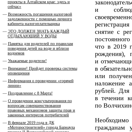
законодател
проекты в Алтайском крае: здесь и
сейчас»
и соблюд
Возможность погашения налоговой
своевременн
задолженности с помощью личного
регистрация
кабинета налогоплательщика
снятие с ре
ЭТО ДОЛЖЕН ЗНАТЬ КАЖДЫЙ
ОТДЫХАЮЩИЙ У ВОДЫ
постоянного
Памятка для родителей по правилам
что в 2019 г
поведения детей на воде и вблизи
рождения), 
водоемов
и отмечающие
Уважаемые родители!
в обязатель
Внимание! Пройдет проверка системы
оповещения
или получен
Информация о проведении «горячей
наложение 
линии»
рублей. Для
Поздравление с 8 Марта!
в течении 
О проведении консультирования по
по Волчихинс
вопросам совершенствования
правовых механизмов защиты прав и
законных интересов потребителей
Необходимо
В феврале 2019 года в ДК
гражданам 
«Моторостроителей» города Барнаула