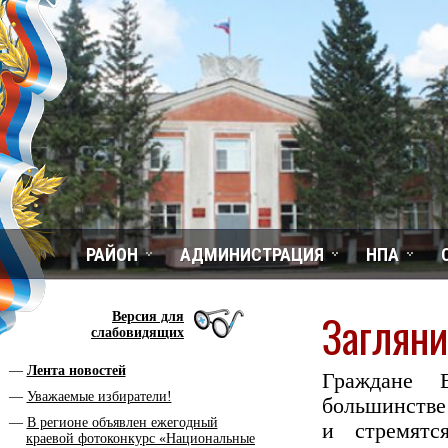
РАЙОН
АДМИНИСТРАЦИЯ
НПА
Загляни
Версия для
слабовидящих
Лента новостей
Граждане 
Уважаемые избиратели!
большинст
В регионе объявлен ежегодный
и стремятс
краевой фотоконкурс «Национальные