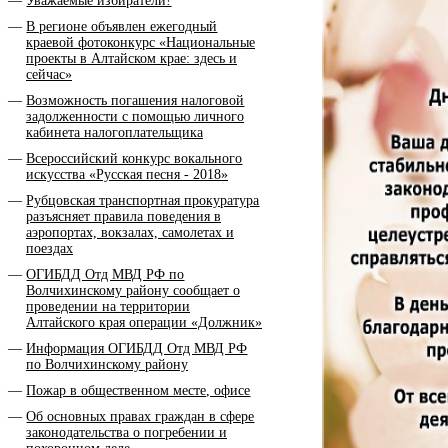
Уважаемые избиратели!
В регионе объявлен ежегодный
краевой фотоконкурс «Национальные
проекты в Алтайском крае: здесь и
сейчас»
Возможность погашения налоговой
задолженности с помощью личного
кабинета налогоплательщика
Всероссийский конкурс вокального
искусства «Русская песня - 2018»
Рубцовская транспортная прокуратура
разъясняет правила поведения в
аэропортах, вокзалах, самолетах и
поездах
ОГИБДД Отд МВД РФ по
Волчихинскому району сообщает о
проведении на территории
Алтайского края операции «Должник»
Информация ОГИБДД Отд МВД РФ
по Волчихинскому району
Пожар в общественном месте, офисе
Об основных правах граждан в сфере
законодательства о погребении и