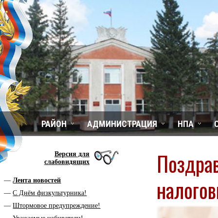
РАЙОН
АДМИНИСТРАЦИЯ
НПА
Поздрав
Версия для
слабовидящих
налогов
Лента новостей
С Днём физкультурника!
Штормовое предупреждение!