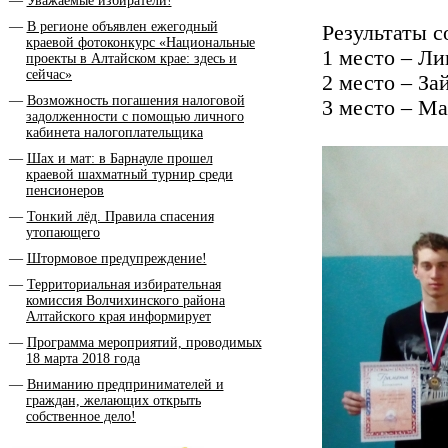
Уважаемые избиратели!
В регионе объявлен ежегодный
Результаты с
краевой фотоконкурс «Национальные
1 место – Л
проекты в Алтайском крае: здесь и
сейчас»
2 место – За
Возможность погашения налоговой
3 место – М
задолженности с помощью личного
кабинета налогоплательщика
Шах и мат: в Барнауле прошел
краевой шахматный турнир среди
пенсионеров
Тонкий лёд. Правила спасения
утопающего
Штормовое предупреждение!
Территориальная избирательная
комиссия Волчихинского района
Алтайского края информирует
Программа мероприятий, проводимых
18 марта 2018 года
Вниманию предпринимателей и
граждан, желающих открыть
собственное дело!