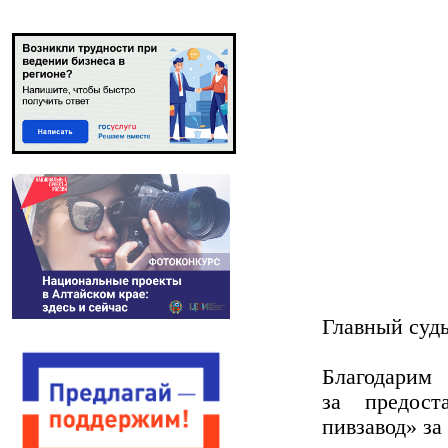
Главный судь
Благодари
за предост
пивзавод» з