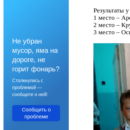
Результаты у
1 место – А
2 место – К
3 место – Ос
Не убран
мусор, яма на
дороге, не
горит фонарь?
Столкнулись с
проблемой —
сообщите о ней!
Сообщить о
проблеме