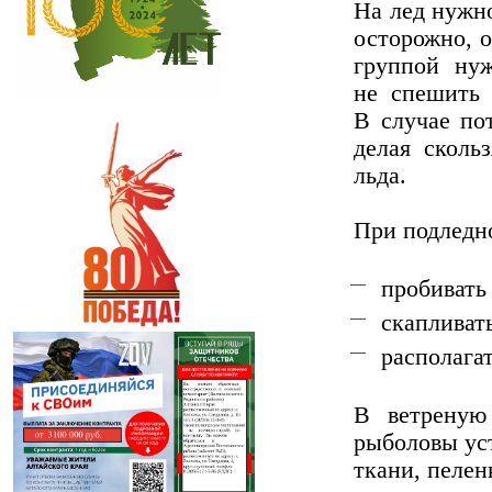
На лед нужно
осторожно, о
группой ну
не спешить 
В случае по
делая сколь
льда.
При подледн
пробивать
скапливат
располагат
В ветреную 
рыболовы уст
ткани, пелен