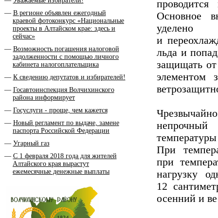
Уважаемые избиратели!
проводится
В регионе объявлен ежегодный
Основное в
краевой фотоконкурс «Национальные
уделено 
проекты в Алтайском крае: здесь и
сейчас»
и переохлаж
Возможность погашения налоговой
льда и попа
задолженности с помощью личного
защищать от 
кабинета налогоплательщика
элементом 
К сведению депутатов и избирателей!
ветрозащитно
Госавтоинспекция Волчихинского
района информирует
Госуслуги - проще, чем кажется
Чрезвычайн
Новый регламент по выдаче, замене
непрочны
паспорта Российской Федерации
температ
Угарный газ
При темпер
C 1 февраля 2018 года для жителей
при темпера
Алтайского края вырастут
ежемесячные денежные выплаты
нагрузку од
12 сантимет
осенний и ве