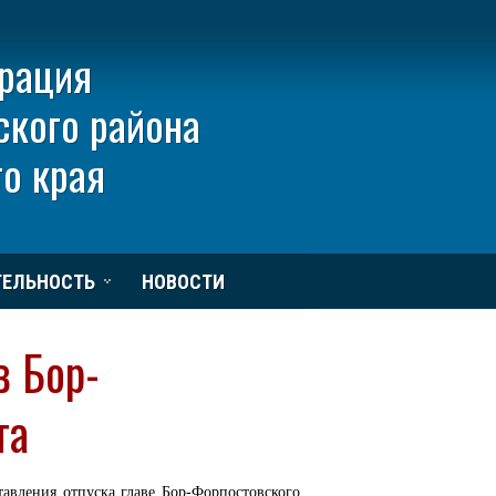
рация
ского района
о края
ТЕЛЬНОСТЬ
НОВОСТИ
в Бор-
та
авления отпуска главе Бор-Форпостовского