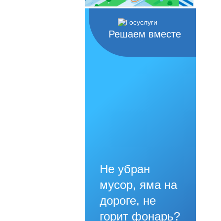
Решаем вместе
Не убран
мусор, яма на
дороге, не
горит фонарь?