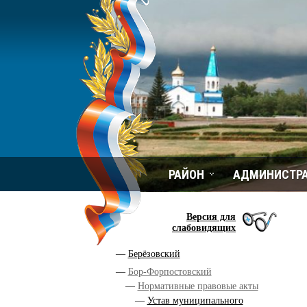
РАЙОН
АДМИНИСТР
Версия для
слабовидящих
Берёзовский
Бор-Форпостовский
Нормативные правовые акты
Устав муниципального