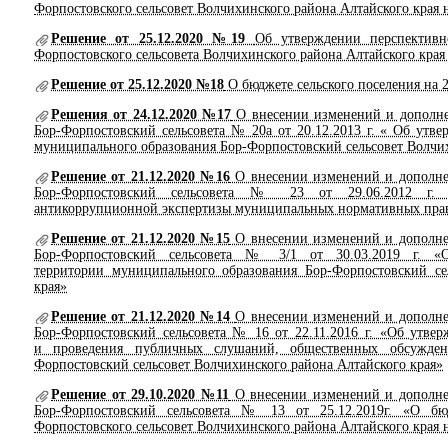
Форпостовского сельсовет Волчихинского района Алтайского края н
Решение от 25.12.2020 №19
Об утверждении перспективн
Форпостовского сельсовета Волчихинского района Алтайского края 
Решение от 25.12.2020 №18
О бюджете сельского поселения на 2
Решения от 24.12.2020 №17
О внесении изменений и дополне
Бор-Форпостовский сельсовета № 20а от 20.12.2013 г. « Об ут
муниципального образования Бор-Форпостовский сельсовет Волчих
Решение от 21.12.2020 №16
О внесении изменений и дополне
Бор-Форпостовский сельсовета № 23 от 29.06.2012 г. 
антикоррупционной экспертизы муниципальных нормативных прав
Решение от 21.12.2020 №15
О внесении изменений и дополне
Бор-Форпостовский сельсовета № 3/1 от 30.03.2019 г. «О
территории муниципального образования Бор-Форпостовский се
края»
Решение от 21.12.2020 №14
О внесении изменений и дополне
Бор-Форпостовский сельсовета № 16 от 22.11.2016 г. «Об утве
и проведения публичных слушаний, общественных обсужде
Форпостовский сельсовет Волчихинского района Алтайского края»
Решение от 29.10.2020 №11
О внесении изменений и дополне
Бор-Форпостовский сельсовета № 13 от 25.12.2019г. «О бю
Форпостовского сельсовет Волчихинского района Алтайского края н