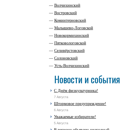
Волчихинский
Востровский
Коминтерновский
Малышево-Логовской
Новокормихинский
Пятковологовской
Селивёрстовский
Солоновский
Усть-Волчихинский
Новости и события
С Днём физкультурника!
7 Августа
Штормовое предупреждение!
6 Августа
Уважаемые избиратели!
5 Августа
В регионе объявлен ежегодный