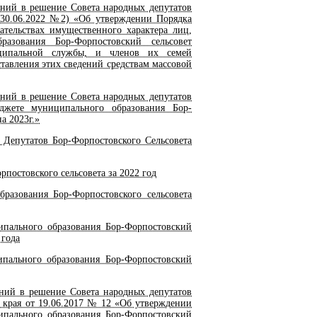
ний в решение Совета народных депутатов
т 30.06.2022 №2) «Об утверждении Порядка
ательствах имущественного характера лиц,
азования Бор-Форпостовский сельсовет
ципальной службы, и членов их семей
тавления этих сведений средствам массовой
ний в решение Совета народных депутатов
джете муниципального образования Бор-
а 2023г.»
Депутатов Бор-Форпостовского Сельсовета
постовского сельсовета за 2022 год
азования Бор-Форпостовского сельсовета
пального образования Бор-Форпостовский
 года
ального образования Бор-Форпостовский
ий в решение Совета народных депутатов
 края от 19.06.2017 № 12 «Об утверждении
ипального образования Бор-Форпостовский