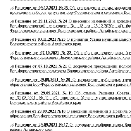
Решение от 09.12.2021 №25
Об утверждении схемы мандатного
проведения выборов депутатов Бор-Форпостовского сельсовета Вол
Решение от 29.11.2021 №24
О внесении изменений и дополне
Бор-Форпостовский сельсовета № 18 от 25.12.2020г. «О бю
Форпостовского сельсовет Волчихинского района Алтайского края н
Решение от 03.11.2021 №23
О принятии Устава муниципального
Волчихинского района Алтайского края
Решение от 07.10.2021 №22
Об избрании секретариата (се
Форпостовского сельсовета Волчихинского района Алтайского края 
Решение от 07.10.2021 №21
О досрочном прекращении полном
Бор-Форпостовского сельсовета Волчихинского района Алтайского к
Решение от 29.09.2021 №20
О назначении публичных слуш
образования Бор-Форпостовский сельсовет Волчихинского района А
Решение от 29.09.2021 №19
Об отмене Решения Совета де
от 31.08.2021 №11 «О принятии Устава муниципального об
Волчихинского района Алтайского края
Решение от 29.09.2021 №18
О внесении изменений в Правила б
образования Бор-Форпостовский сельсовет Волчихинского района 
Решение от 29.09.2021 №17
О результатах выборов главы Бор
района Алтайского края