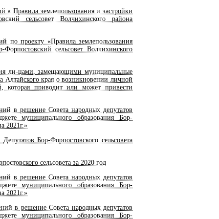
й в Правила землепользования и застройки
овский сельсовет Волчихинского района
й по проекту «Правила землепользования
р-Форпостовский сельсовет Волчихинского
ия ли-цами, замещающими муниципальные
а Алтайского края о возникновении личной
й, которая приводит или может привести
ний в решение Совета народных депутатов
джете муниципального образования Бор-
а 2021г.»
Депутатов Бор-Форпостовского сельсовета
остовского сельсовета за 2020 год
ий в решение Совета народных депутатов
джете муниципального образования Бор-
а 2021г.»
ний в решение Совета народных депутатов
джете муниципального образования Бор-