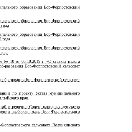
пального образования Бор-Форпостовский
пального образования Бор-Форпостовский
 года
пального образования Бор-Форпостовский
0 года
пального образования Бор-Форпостовский
 года
№ 10 от 03.10.2019 г. «О ставках налога
б-разования Бор-Форпостовский сельсовет
 образования Бор-Форпостовский сельсовет
аний по проекту Устава муниципального
лтайского края.
ий в решение Совета народных депутатов
чении выборов главы Бор-Форпостовского
-Форпостовского сельсовета Волчихинского