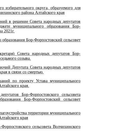
 избирательного округа, образуемого для
чихинского района Алтайского края
ний в решение Совета народных депутатов
джете муниципального образования Бор-
а 2021г.
 образования Бор-Форпостовский сельсовет
кретаря) Совета народных депутатов Бор-
седьмого созыва.
очий Депутата Совета народных депутатов
рая в связи со смертью.
аний по проекту Устава муниципального
лтайского края.
путатов Бор-Форпостовского сельсовета
разования Бор-Форпостовский сельсовет
лагоустройства территории муниципального
Алтайского края
-Форпостовского сельсовета Волчихинского