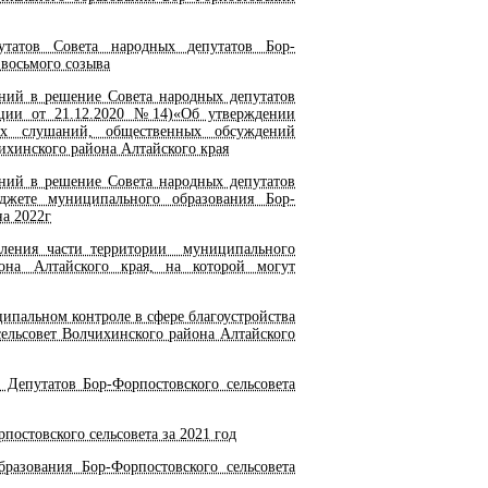
татов Совета народных депутатов Бор-
 восьмого созыва
ий в решение Совета народных депутатов
кции от 21.12.2020 №14)«Об утверждении
х слушаний, общественных обсуждений
хинского района Алтайского края
ий в решение Совета народных депутатов
джете муниципального образования Бор-
на 2022г
ления части территории муниципального
йона Алтайского края, на которой могут
пальном контроле в сфере благоустройства
ельсовет Волчихинского района Алтайского
Депутатов Бор-Форпостовского сельсовета
остовского сельсовета за 2021 год
азования Бор-Форпостовского сельсовета