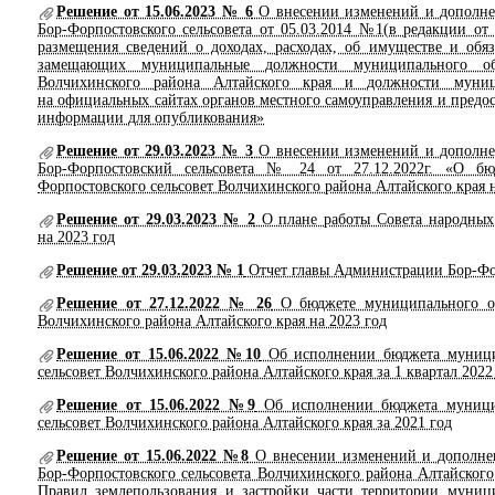
Решение от 15.06.2023 № 6
О внесении изменений и дополне
Бор-Форпостовского сельсовета от 05.03.2014 №1(в редакции о
размещения сведений о доходах, расходах, об имуществе и обяз
замещающих муниципальные должности муниципального обр
Волчихинского района Алтайского края и должности муни
на официальных сайтах органов местного самоуправления и предос
информации для опубликования»
Решение от 29.03.2023 № 3
О внесении изменений и дополне
Бор-Форпостовский сельсовета № 24 от 27.12.2022г. «О бю
Форпостовского сельсовет Волчихинского района Алтайского края н
Решение от 29.03.2023 № 2
О плане работы Совета народных 
на 2023 год
Решение от 29.03.2023 № 1
Отчет главы Администрации Бор-Фор
Решение от 27.12.2022 № 26
О бюджете муниципального обр
Волчихинского района Алтайского края на 2023 год
Решение от 15.06.2022 №10
Об исполнении бюджета муници
сельсовет Волчихинского района Алтайского края за 1 квартал 2022
Решение от 15.06.2022 №9
Об исполнении бюджета муницип
сельсовет Волчихинского района Алтайского края за 2021 год
Решение от 15.06.2022 №8
О внесении изменений и дополнен
Бор-Форпостовского сельсовета Волчихинского района Алтайского
Правил землепользования и застройки части территории муниц