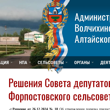
Админист
Волчихин
Алтайског
АЦИЯ
НПА
СЕЛЬСОВЕТЫ
ОРГАНЫ
ДЕЯ
Решения Совета депутато
Форпостовского сельсове
Решение от 26.12.2024 № 18
Об утверждении порядка предост