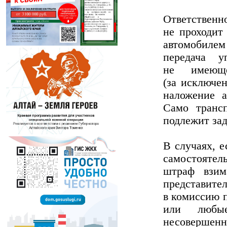
Ответствен
не проходит
автомобилем
передача у
не имеюще
(за исключе
наложение а
Само транс
подлежит зад
В случаях, 
самостояте
штраф взим
представите
в комиссию п
или любые
несовершен