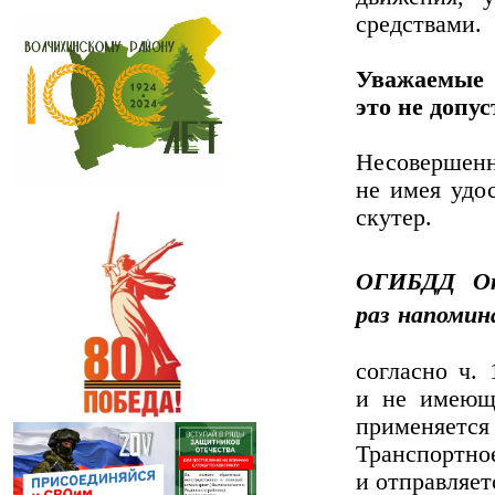
средствами.
Уважаемы
это не допу
Несовершенн
не имея удос
скутер.
ОГИБДД От
раз напомин
согласно ч.
и не имеющи
применяется
Транспортн
и отправляет