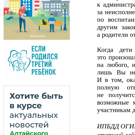
к администр
за неисполне
по воспита
другим зако
а родители о
Когда дети
это произош
на любого, 
лишь Вы нес
И в том, ок
полную отв
не получит
возможные м
участникам 
ИПБДД ОГИБ
старший лей