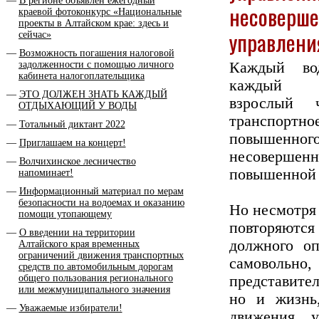
В регионе объявлен ежегодный
несоверше
краевой фотоконкурс «Национальные
проекты в Алтайском крае: здесь и
управлени
сейчас»
Возможность погашения налоговой
задолженности с помощью личного
Каждый вод
кабинета налогоплательщика
каждый не
ЭТО ДОЛЖЕН ЗНАТЬ КАЖДЫЙ
взрослый 
ОТДЫХАЮЩИЙ У ВОДЫ
транспортн
Тотальный диктант 2022
повышен
Приглашаем на концерт!
несовершенн
Волчихинское лесничество
повышенной 
напоминает!
Информационный материал по мерам
безопасности на водоемах и оказанию
Но несмотря 
помощи утопающему
повторяются
О введении на территории
должного оп
Алтайского края временных
ограничений движения транспортных
самовольно
средств по автомобильным дорогам
общего пользования регионального
представит
или межмуниципального значения
но и жизнь,
Уважаемые избиратели!
движения, 