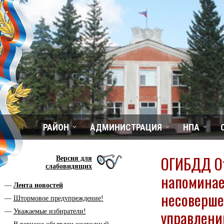
РАЙОН
АДМИНИСТРАЦИЯ
НПА
ОГИБДД От
Версия для
слабовидящих
напоминае
Лента новостей
несоверше
Штормовое предупреждение!
управлени
Уважаемые избиратели!