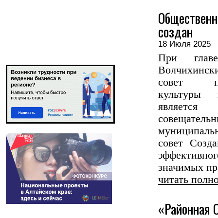
Общественн
создан
18 Июля 202
При главе
Волчихинс
совет п
культуры 
являетс
совещате
муниципаль
совет Созд
эффективног
значимых про
читать полн
«Районная 