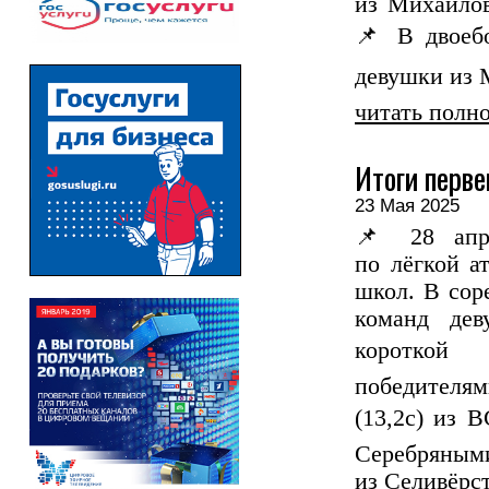
из Михайлов
📌 В двоеб
девушки из М
читать полн
Итоги перве
23 Мая 2025
📌 28 апр
по лёгкой а
школ. В сор
команд де
короткой
победител
(13,2с) из
Серебряны
из Селивёрст