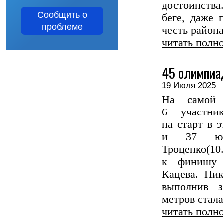
достоинств
Сообщить о
беге, даже 
проблеме
честь района
читать полн
45 олимпиад
19 Июля 202
На самой 
6 участни
на старт в 
и 37 юно
Троценко(1
к финишу 
Кацева. Ни
выполнив з
метров стала
читать полн