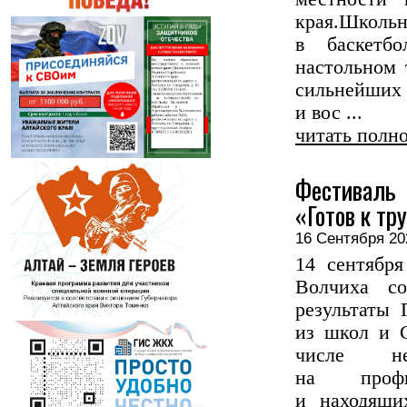
края.Школь
в баскетбо
настольном 
сильнейших 
и вос ...
читать полн
Фестиваль 
«Готов к тр
16 Сентября 
14 сентября
Волчиха со
результаты 
из школ и 
числе нес
на профи
и находящи