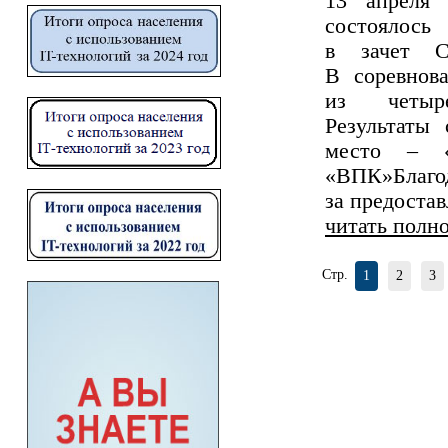
13 апреля
состоялось
в зачет С
В соревнов
из четыре
Результаты
место – «
«ВПК»Благ
за предоста
читать полн
Стр.
1
2
3