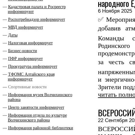
народного 
Кадастровая палата и Росреестр
6 Ноября 202
информируют
✅ Мероприят
Роспотребнадзор информирует
добавив ат
МВД информирует
Даты
Команды с
Налоговая информирует
Родинско
Бизнес-новости
продемонст
ПФР информирует
за честь с
Прокуратура информирует
напряженны
ТФОМС Алтайского края
и энергично
информирует
Зрители подд
Спортивные новости
читать полн
Информация музея Волчихинского
района
Центр занятости информирует
ВСЕРОССИЙ
Информация отдела по культуре
22 Сентября 
Волчихинского района
ВСЕРОСС
Информация районной библиотеки