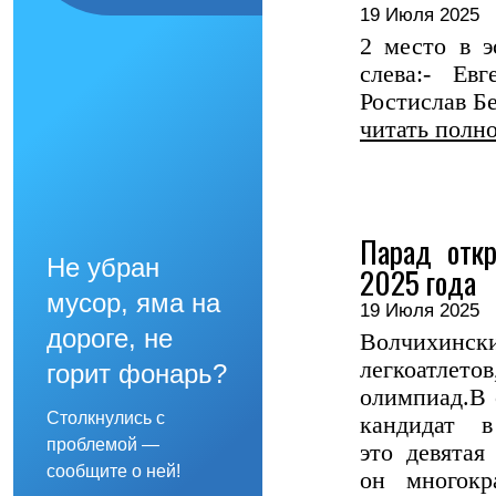
19 Июля 202
2 место в э
слева:- Ев
Ростислав Б
читать полн
Парад откр
Не убран
2025 года
мусор, яма на
19 Июля 202
дороге, не
Волчихинск
легкоатле
горит фонарь?
олимпиад.В 
Столкнулись с
кандидат 
проблемой —
это девятая
сообщите о ней!
он многокр