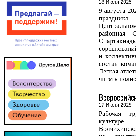
18 Июля 202
9 августа 20
праздник
Центрально
районная С
Спартаки
соревнова
и коллекти
состав кома
Легкая атлети
читать полн
Всероссийск
17 Июля 202
Рабочая г
культуре
Волчихинск