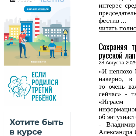
интерес сре
председател
фестив ...
читать полн
Сохраняя т
русской лап
28 Августа 2
«И неплохо 
наверно, в
то очень в
сейчас» - т
«Играем
информац
об энтузиас
- Владимир
Александра И