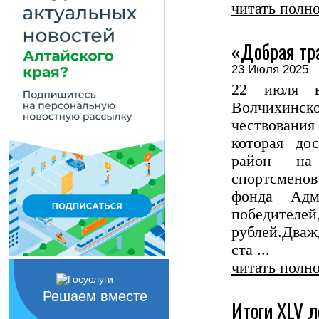
читать полн
«Добрая тр
23 Июля 202
22 июля в
Волчихинск
чествова
которая до
район на
спортсменов
фонда Адм
победителей
рублей.Дваж
ста ...
читать полн
Решаем вместе
Итоги XLV 