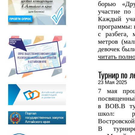
борью «Др
участие по 
Каждый уча
программы: в
с разбега,
метров (ма
девочек были
читать полн
Турнир по 
23 Мая 2025
7 мая прош
посвя
в ВОВ.В ту
школ: рай
Востров
В турнир