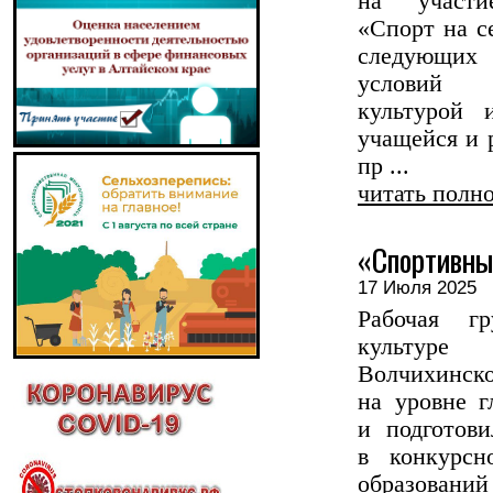
на участи
«Спорт на с
следующих
условий 
культурой 
учащейся и 
пр ...
читать полн
«Спортивны
17 Июля 202
Рабочая г
культуре
Волчихинск
на уровне г
и подготови
в конкурсн
образован